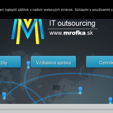
en najlepší zážitok z našich webových stránok. Súhlasím s používaním 
užby
Vzdialená správa
Cenní